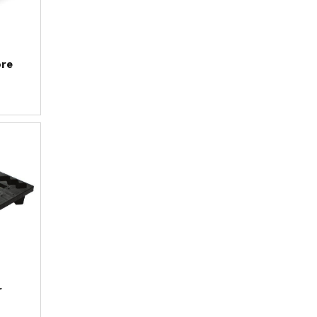
ore
r