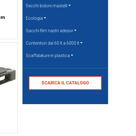
Secchi bidoni mastelli
 cm
Ecologia
Sacchi film nastri adesivi
Contenitori dal 60 lt a 6000 lt
Scaffalature in plastica
SCARICA IL CATALOGO