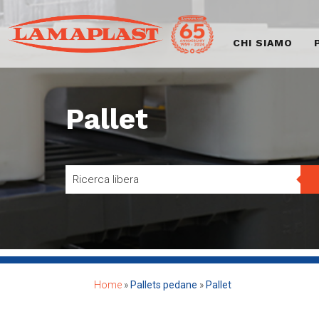
CHI SIAMO
Pallet
Home
»
Pallets pedane
»
Pallet