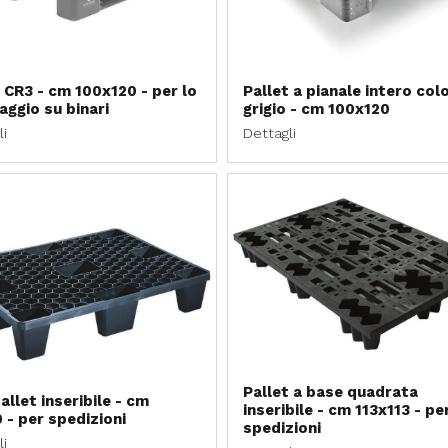
 CR3 - cm 100x120 - per lo
Pallet a pianale intero col
aggio su binari
grigio - cm 100x120
li
Dettagli
Pallet a base quadrata
llet inseribile - cm
inseribile - cm 113x113 - pe
 - per spedizioni
spedizioni
li