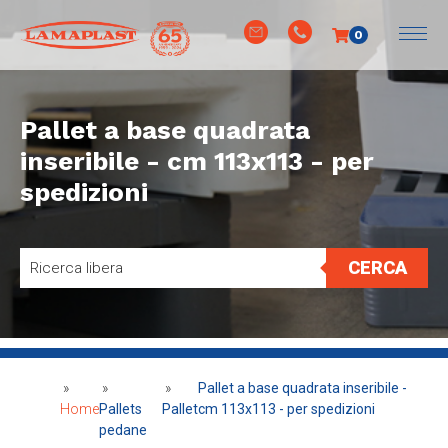
0
Pallet a base quadrata
inseribile - cm 113x113 - per
spedizioni
CERCA
»
»
»
Pallet a base quadrata inseribile -
Home
Pallets
Pallet
cm 113x113 - per spedizioni
pedane