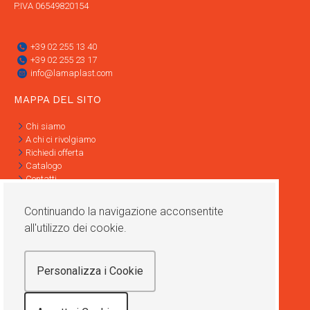
P.IVA 06549820154
+39 02 255 13 40
+39 02 255 23 17
info@lamaplast.com
MAPPA DEL SITO
Chi siamo
A chi ci rivolgiamo
Richiedi offerta
Catalogo
Contatti
Informativa Privacy
Condizioni di vendita
Continuando la navigazione acconsentite
all'utilizzo dei cookie.
SOCIAL
Personalizza i Cookie