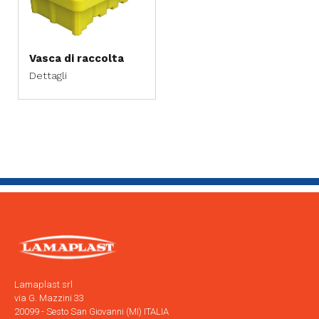
Vasca di raccolta
Dettagli
Lamaplast srl
via G. Mazzini 33
20099 - Sesto San Giovanni (MI) ITALIA