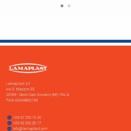
Lamaplast srl
via G. Mazzini 33
20099 - Sesto San Giovanni (MI) ITALIA
P.IVA 06549820154
+39 02 255 13 40
+39 02 255 23 17
info@lamaplast.com