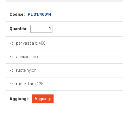
Codice:
PL 31/40044
Quantità:
- :
per vasca lt. 400
- :
acciaio inox
- :
ruote nylon
- :
ruote diam 125
Aggiungi:
Aggiungi