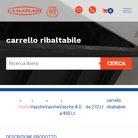
0
carrello ribaltabile
CERCA
»
»
»
»
carrello
Home
Vasche
Vasche
Vasche A.D. - da 210 Lt
ribaltabile
a 400 Lt
DESCRIZIONE PRODOTTO