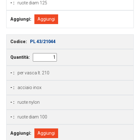
- :
ruote diam 125
Aggiungi:
Aggiungi
Codice:
PL 43/21044
Quantità:
- :
per vasca lt. 210
- :
acciaio inox
- :
ruote nylon
- :
ruote diam 100
Aggiungi:
Aggiungi