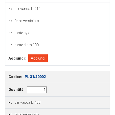
- :
per vasca lt. 210
- :
ferro verniciato
- :
ruote nylon
- :
ruote diam 100
Aggiungi:
Aggiungi
Codice:
PL 31/40002
Quantità:
- :
per vasca lt. 400
- :
ferro verniciato