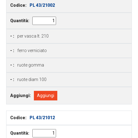
Codice:
PL 43/21002
Quantità:
- :
per vasca lt. 210
- :
ferro verniciato
- :
ruote gomma
- :
ruote diam 100
Aggiungi:
Aggiungi
Codice:
PL 43/21012
Quantità: