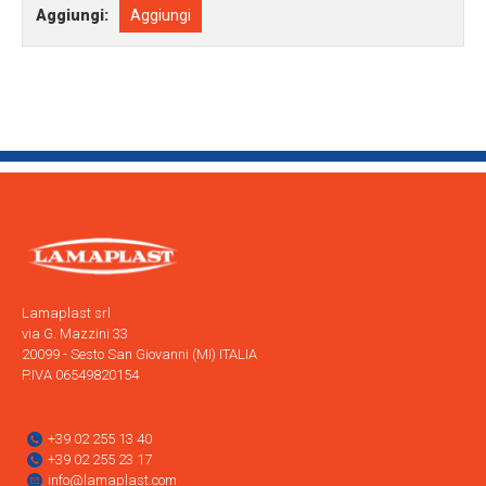
Aggiungi:
Aggiungi
Lamaplast srl
via G. Mazzini 33
20099 - Sesto San Giovanni (MI) ITALIA
P.IVA 06549820154
+39 02 255 13 40
+39 02 255 23 17
info@lamaplast.com