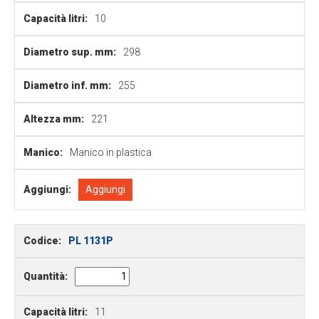
Capacità litri:
10
Diametro sup. mm:
298
Diametro inf. mm:
255
Altezza mm:
221
Manico:
Manico in plastica
Aggiungi:
Aggiungi
Codice:
PL 1131P
Quantità:
Capacità litri:
11