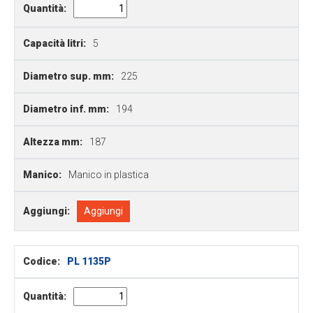
Quantità:
Capacità litri:
5
Diametro sup. mm:
225
Diametro inf. mm:
194
Altezza mm:
187
Manico:
Manico in plastica
Aggiungi:
Aggiungi
Codice:
PL 1135P
Quantità: