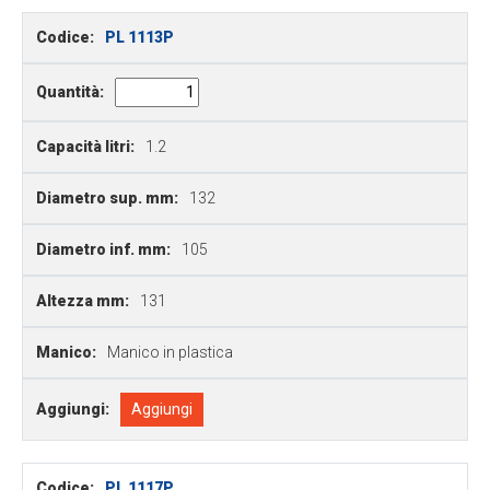
Codice:
PL 1113P
Quantità:
Capacità litri:
1.2
Diametro sup. mm:
132
Diametro inf. mm:
105
Altezza mm:
131
Manico:
Manico in plastica
Aggiungi:
Aggiungi
Codice:
PL 1117P