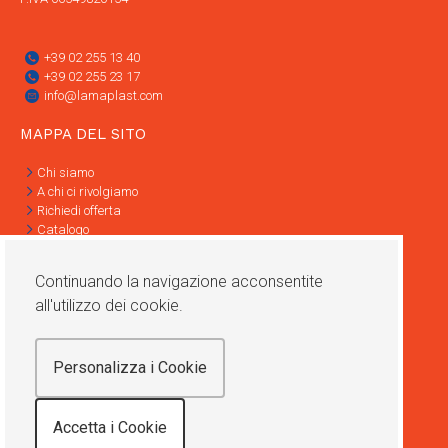
+39 02 255 13 40
+39 02 255 23 17
info@lamaplast.com
MAPPA DEL SITO
Chi siamo
A chi ci rivolgiamo
Richiedi offerta
Catalogo
Contatti
Informativa Privacy
Continuando la navigazione acconsentite
Condizioni di vendita
all'utilizzo dei cookie.
SOCIAL
Personalizza i Cookie
Accetta i Cookie