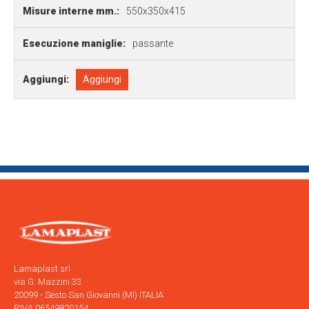
Misure interne mm.:
550x350x415
Esecuzione maniglie:
passante
Aggiungi:
Aggiungi
Lamaplast srl
via G. Mazzini 33
20099 - Sesto San Giovanni (MI) ITALIA
P.IVA 06549820154