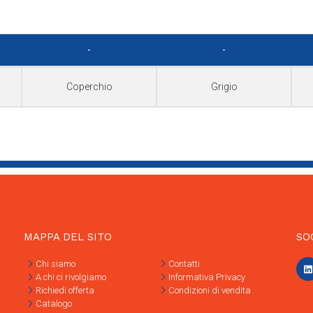
-
-
Coperchio
Grigio
MAPPA DEL SITO
SO
Chi siamo
Contatti
A chi ci rivolgiamo
Informativa Privacy
Richiedi offerta
Condizioni di vendita
Catalogo