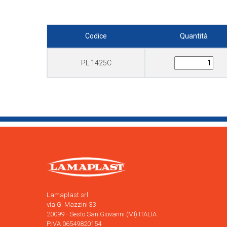
Codice
Quantità
PL 1425C
Lamaplast srl
via G. Mazzini 33
20099 - Sesto San Giovanni (MI) ITALIA
P.IVA 06549820154