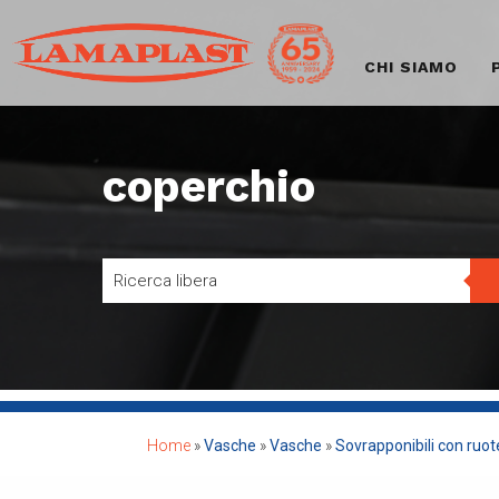
CHI SIAMO
coperchio
Home
»
Vasche
»
Vasche
»
Sovrapponibili con ruote