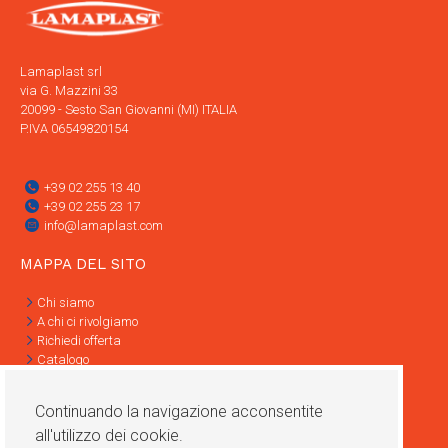
Lamaplast srl
via G. Mazzini 33
20099 - Sesto San Giovanni (MI) ITALIA
P.IVA 06549820154
+39 02 255 13 40
+39 02 255 23 17
info@lamaplast.com
MAPPA DEL SITO
Chi siamo
A chi ci rivolgiamo
Richiedi offerta
Catalogo
Contatti
Informativa Privacy
Continuando la navigazione acconsentite
Condizioni di vendita
all'utilizzo dei cookie.