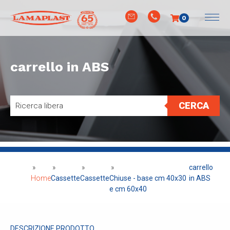
0
carrello in ABS
CERCA
»
»
»
»
carrello
Home
Cassette
Cassette
Chiuse - base cm 40x30
in ABS
e cm 60x40
DESCRIZIONE PRODOTTO