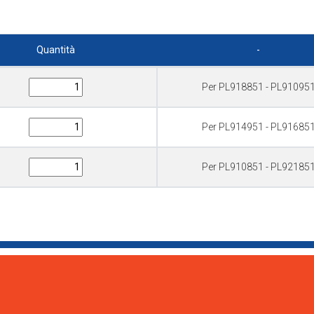
Quantità
-
Per PL918851 - PL91095
Per PL914951 - PL91685
Per PL910851 - PL92185