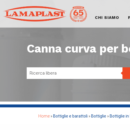
CHI SIAMO
Canna curva per b
Home
»
Bottiglie e barattoli
»
Bottiglie
»
Bottiglie i