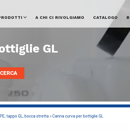
PRODOTTI
A CHI CI RIVOLGIAMO
CATALOGO
B
ottiglie GL
CERCA
n PE, tappo GL, bocca stretta
»
Canna curva per bottiglie GL