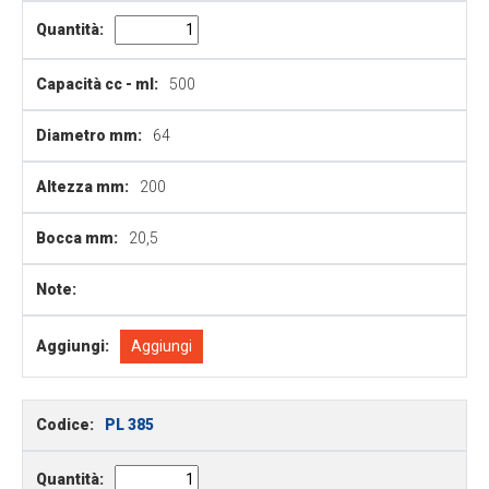
Quantità:
Capacità cc - ml:
500
Diametro mm:
64
Altezza mm:
200
Bocca mm:
20,5
Note:
Aggiungi:
Aggiungi
Codice:
PL 385
Quantità: