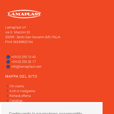
Lamaplast srl
via G. Mazzini 33
20099 - Sesto San Giovanni (MI) ITALIA
P.IVA 06549820154
+39 02 255 13 40
+39 02 255 23 17
info@lamaplast.com
MAPPA DEL SITO
Chi siamo
A chi ci rivolgiamo
Richiedi offerta
Catalogo
Contatti
Informativa Privacy
Continuando la navigazione acconsentite