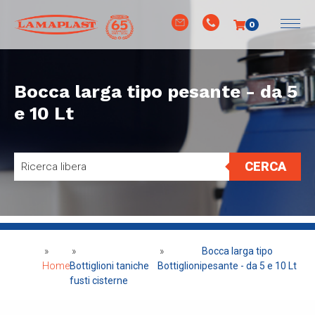
0
Bocca larga tipo pesante - da 5
e 10 Lt
CERCA
»
»
»
Bocca larga tipo
Home
Bottiglioni taniche
Bottiglioni
pesante - da 5 e 10 Lt
fusti cisterne