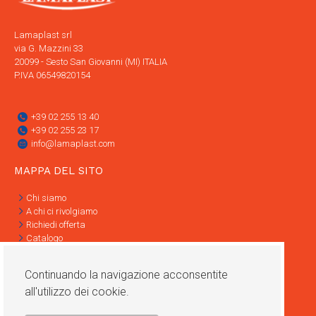
Lamaplast srl
via G. Mazzini 33
20099 - Sesto San Giovanni (MI) ITALIA
P.IVA 06549820154
+39 02 255 13 40
+39 02 255 23 17
info@lamaplast.com
MAPPA DEL SITO
Chi siamo
A chi ci rivolgiamo
Richiedi offerta
Catalogo
Contatti
Informativa Privacy
Continuando la navigazione acconsentite
Condizioni di vendita
all'utilizzo dei cookie.
SOCIAL