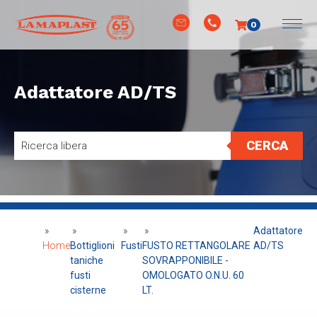
0
Adattatore AD/TS
CERCA
»
»
»
»
Adattatore
Home
Bottiglioni
Fusti
FUSTO RETTANGOLARE
AD/TS
taniche
SOVRAPPONIBILE -
fusti
OMOLOGATO O.N.U. 60
cisterne
LT.