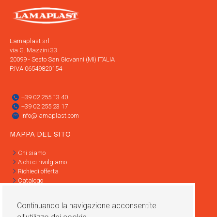
Lamaplast srl
via G. Mazzini 33
20099 - Sesto San Giovanni (MI) ITALIA
P.IVA 06549820154
+39 02 255 13 40
+39 02 255 23 17
info@lamaplast.com
MAPPA DEL SITO
Chi siamo
A chi ci rivolgiamo
Richiedi offerta
Catalogo
Contatti
Informativa Privacy
Continuando la navigazione acconsentite
Condizioni di vendita